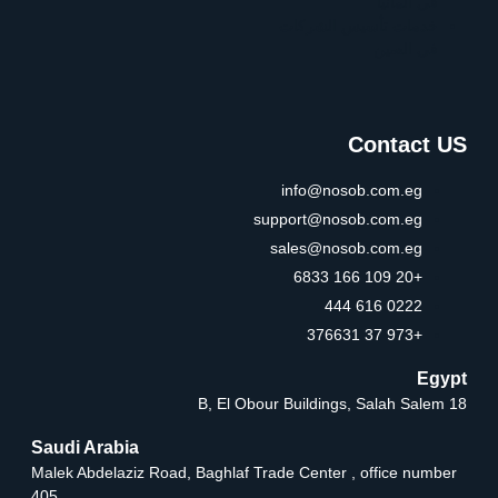
في المانيا
خدمات تأسيس الشركات
في الصين
Contact US
info@nosob.com.eg
support@nosob.com.eg
sales@nosob.com.eg
+20 109 166 6833
0222 616 444
+973 37 376631
Egypt
18 B, El Obour Buildings, Salah Salem
Saudi Arabia
Malek Abdelaziz Road, Baghlaf Trade Center , office number
405