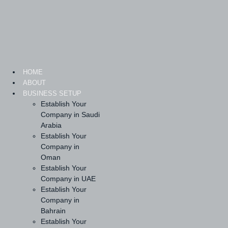
Skip
to
content
HOME
ABOUT
BUSINESS SETUP
Establish Your
Company in Saudi
Arabia
Establish Your
Company in
Oman
Establish Your
Company in UAE
Establish Your
Company in
Bahrain
Establish Your