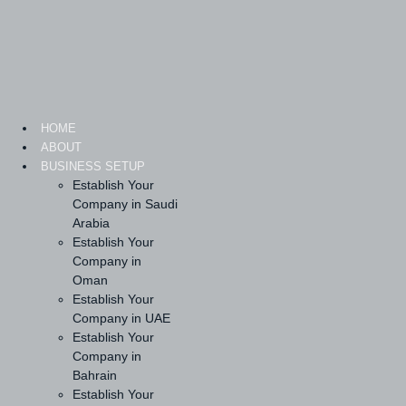
Skip
to
content
HOME
ABOUT
BUSINESS SETUP
Establish Your
Company in Saudi
Arabia
Establish Your
Company in
Oman
Establish Your
Company in UAE
Establish Your
Company in
Bahrain
Establish Your