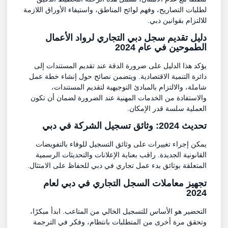
لطلبات التصاريح، وفهم لوائح المناطق، واستيفاء الأوراق اللازمة
للالتزام بقوانين دبي.
دليل تقديم سجل دبي التجاري لرواد الأعمال
الطموحين في عام 2024
يؤكد هذا الدليل على ضرورة الدقة عند تقديم المستندات إلى
دائرة التنمية الاقتصادية. ويتضمن نصائح حول إنشاء خطة عمل
شاملة، والالتزام بالمبادئ التوجيهية لتقديم المستندات،
والاستفادة من الخدمات المهنية عند الضرورة لضمان أن تكون
العملية سلسة قدر الإمكان.
تحديث 2024: وثائق تسجيل الشركة في دبي
يمكن إجراء تغييرات على وثائق التسجيل للوفاء بالتفويضات
القانونية الجديدة. راقب بعناية الإعلانات والتحديثات الرسمية
المتعلقة بوثائق بدء عمل تجاري في دبي للحفاظ على الامتثال.
تجهيز معاملات السجل التجاري في دبي لعام
2024
التحضير هو الأساس للتسجيل الخالي من المتاعب. ابدأ مبكرًا،
وتحقق مرة أخرى من المتطلبات بانتظام، وفكر في الترجمة