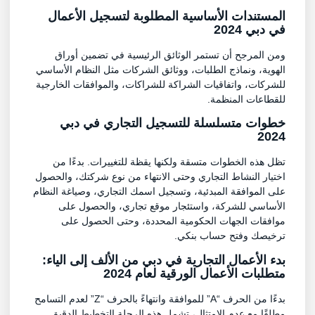
المستندات الأساسية المطلوبة لتسجيل الأعمال
في دبي 2024
ومن المرجح أن تستمر الوثائق الرئيسية في تضمين أوراق
الهوية، ونماذج الطلبات، ووثائق الشركات مثل النظام الأساسي
للشركات، واتفاقيات الشراكة للشراكات، والموافقات الخارجية
للقطاعات المنظمة.
خطوات متسلسلة للتسجيل التجاري في دبي
2024
تظل هذه الخطوات متسقة ولكنها يقظة للتغييرات. بدءًا من
اختيار النشاط التجاري وحتى الانتهاء من نوع شركتك، والحصول
على الموافقة المبدئية، وتسجيل اسمك التجاري، وصياغة النظام
الأساسي للشركة، واستئجار موقع تجاري، والحصول على
موافقات الجهات الحكومية المحددة، وحتى الحصول على
ترخيصك وفتح حساب بنكي.
بدء الأعمال التجارية في دبي من الألف إلى الياء:
متطلبات الأعمال الورقية لعام 2024
بدءًا من الحرف “A” للموافقة وانتهاءً بالحرف “Z” لعدم التسامح
مطلقًا مع عدم الامتثال، تشمل هذه الرحلة التخطيط الدقيق