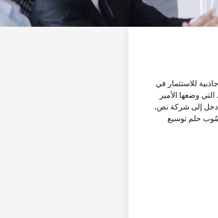
اذبية للاستثمار في
نوات الأخيرة. كما أنها دولة تشتهر بموقعها الاستراتيجي واقتصادها المزدهر، كما أنها تشتهر وآفاقها الطموحة. تقدم خطة رؤية 2030، التي وضعها الأمير
 ادخل إلى شركة نص،
ِصُوب حلم توسيع