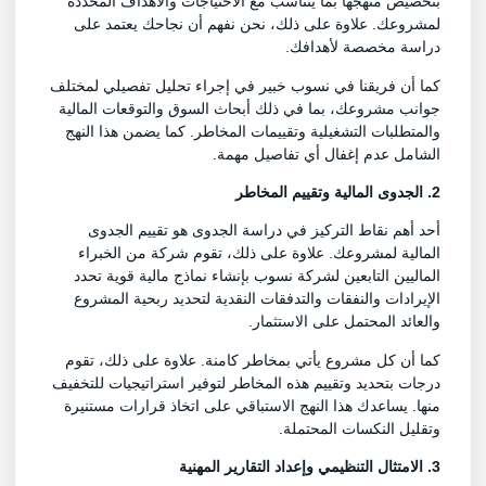
بتخصيص منهجها بما يتناسب مع الاحتياجات والأهداف المحددة
لمشروعك. علاوة على ذلك، نحن نفهم أن نجاحك يعتمد على
دراسة مخصصة لأهدافك.
كما أن فريقنا في نسوب خبير في إجراء تحليل تفصيلي لمختلف
جوانب مشروعك، بما في ذلك أبحاث السوق والتوقعات المالية
والمتطلبات التشغيلية وتقييمات المخاطر. كما يضمن هذا النهج
الشامل عدم إغفال أي تفاصيل مهمة.
2. الجدوى المالية وتقييم المخاطر
أحد أهم نقاط التركيز في دراسة الجدوى هو تقييم الجدوى
المالية لمشروعك. علاوة على ذلك، تقوم شركة من الخبراء
الماليين التابعين لشركة نسوب بإنشاء نماذج مالية قوية تحدد
الإيرادات والنفقات والتدفقات النقدية لتحديد ربحية المشروع
والعائد المحتمل على الاستثمار.
كما أن كل مشروع يأتي بمخاطر كامنة. علاوة على ذلك، تقوم
درجات بتحديد وتقييم هذه المخاطر لتوفير استراتيجيات للتخفيف
منها. يساعدك هذا النهج الاستباقي على اتخاذ قرارات مستنيرة
وتقليل النكسات المحتملة.
3. الامتثال التنظيمي وإعداد التقارير المهنية