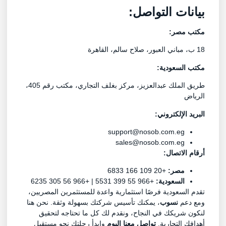
بيانات التواصل:
مكتب مصر:
18 ب، مباني العبور، صلاح سالم، القاهرة
مكتب السعودية:
طريق الملك عبدالعزيز، مركز بغلف التجاري، مكتب رقم 405،
الرياض
البريد الإلكتروني:
support@nosob.com.eg
sales@nosob.com.eg
أرقام الاتصال:
مصر:
+20 109 166 6833
السعودية:
+966 55 399 5531 | +966 56 305 6235
تقدم السعودية فرصًا استثمارية واعدة للمستثمرين المصريين،
ومع دعم
نسوب
، يمكنك تأسيس شركتك بسهولة وثقة. نحن هنا
لنكون شريكك في النجاح، ونقدم لك كل ما تحتاجه لتحقيق
أهدافك التجارية.
تواصل معنا اليوم
وابدأ رحلتك نحو مستقبل