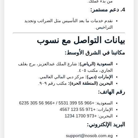
من بدء عملك.
4. دعم مستمر:
نقدم خدمات ما بعد التأسيس مثل الضرائب وتجديد
التراخيص.
بيانات التواصل مع
نسوب
مكاتبنا في الشرق الأوسط:
السعودية (الرياض):
شارع الملك عبدالعزيز، برج بغلف
الجاري، مكتب ٤٠٥.
الإمارات (دبي):
مركز دبي المالي العالمي.
البحرين (المنطقة الحرة):
مكتب رقم ٩٠٩.
رقم الهاتف:
السعودية: +966 55 399 5531 / +966 56 305 6235
الإمارات: +971 55 123 4567
البحرين: +973 1700 1234
البريد الإلكتروني:
support@nosob.com.eg