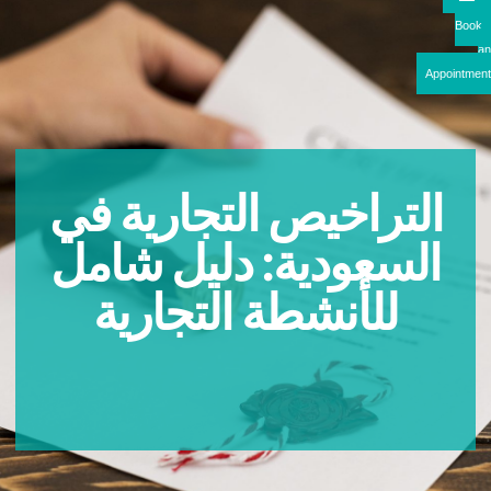
Boo
Appointme
التراخيص التجارية في
السعودية: دليل شامل
للأنشطة التجارية